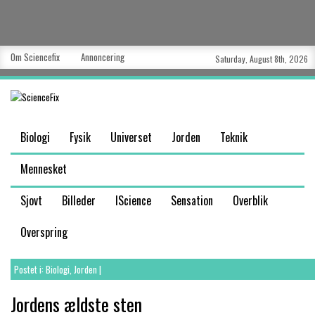
Om Sciencefix
Annoncering
Saturday, August 8th, 2026
Biologi
Fysik
Universet
Jorden
Teknik
Mennesket
Sjovt
Billeder
IScience
Sensation
Overblik
Overspring
Postet i:
Biologi
,
Jorden
|
Jordens ældste sten