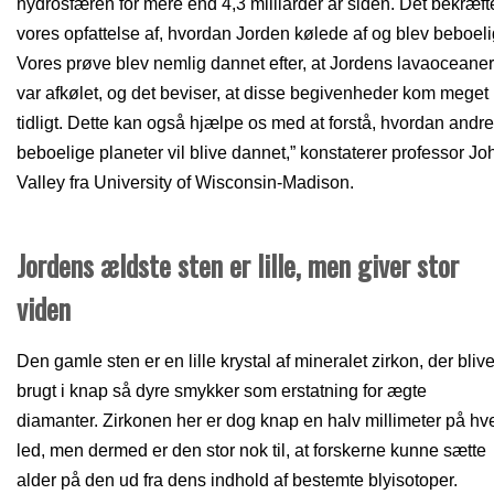
hydrosfæren for mere end 4,3 milliarder år siden. Det bekræft
vores opfattelse af, hvordan Jorden kølede af og blev beboeli
Vores prøve blev nemlig dannet efter, at Jordens lavaoceaner
var afkølet, og det beviser, at disse begivenheder kom meget
tidligt. Dette kan også hjælpe os med at forstå, hvordan andre
beboelige planeter vil blive dannet,” konstaterer professor Jo
Valley fra University of Wisconsin-Madison.
Jordens ældste sten er lille, men giver stor
viden
Den gamle sten er en lille krystal af mineralet zirkon, der blive
brugt i knap så dyre smykker som erstatning for ægte
diamanter. Zirkonen her er dog knap en halv millimeter på hv
led, men dermed er den stor nok til, at forskerne kunne sætte
alder på den ud fra dens indhold af bestemte blyisotoper.