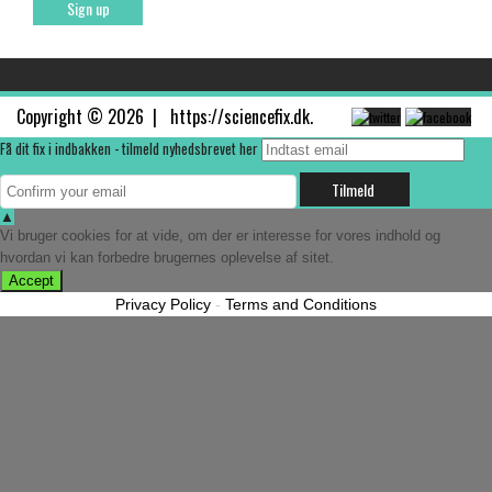
Copyright © 2026 |
https://sciencefix.dk
.
Få dit fix i indbakken - tilmeld nyhedsbrevet her
▲
Vi bruger cookies for at vide, om der er interesse for vores indhold og
hvordan vi kan forbedre brugernes oplevelse af sitet.
Accept
Privacy Policy
-
Terms and Conditions