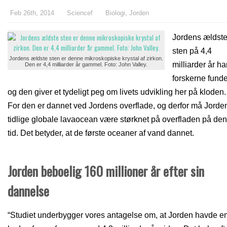
Feb 26th, 2014
Sciencef
Biologi
,
Jorden
Jordens ældst
sten på 4,4
Jordens ældste sten er denne mikroskopiske krystal af zirkon.
milliarder år ha
Den er 4,4 milliarder år gammel. Foto: John Valley.
forskerne funde
og den giver et tydeligt peg om livets udvikling her på kloden.
For den er dannet ved Jordens overflade, og derfor må Jorde
tidlige globale lavaocean være størknet på overfladen på den
tid. Det betyder, at de første oceaner af vand dannet.
Jorden beboelig 160 millioner år efter sin
dannelse
“Studiet underbygger vores antagelse om, at Jorden havde e