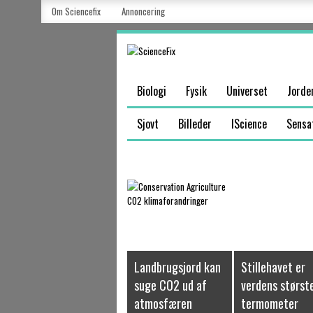
Om Sciencefix
Annoncering
Biologi
Fysik
Universet
Jorde
Sjovt
Billeder
IScience
Sensa
Landbrugsjord kan
Stillehavet er
suge CO2 ud af
verdens størst
atmosfæren
termometer