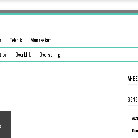
n
Teknik
Mennesket
tion
Overblik
Overspring
ANBE
SENE
Ast
e
Din