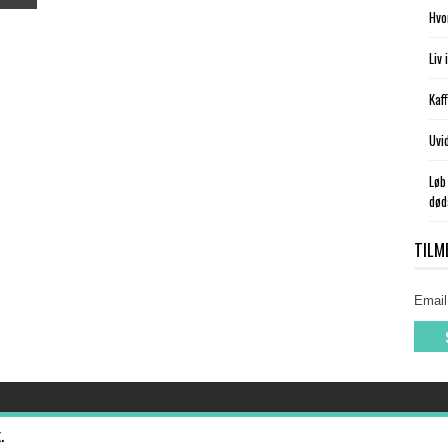
Hvo
Liv
Kaf
Uvi
Løb
død
TILM
Email
k
.