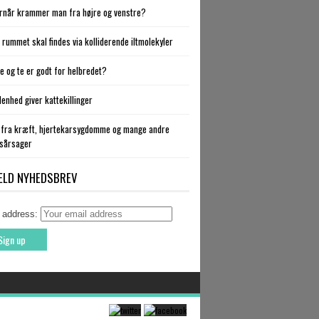
rnår krammer man fra højre og venstre?
 i rummet skal findes via kolliderende iltmolekyler
fe og te er godt for helbredet?
denhed giver kattekillinger
 fra kræft, hjertekarsygdomme og mange andre
sårsager
ELD NYHEDSBREV
 address: