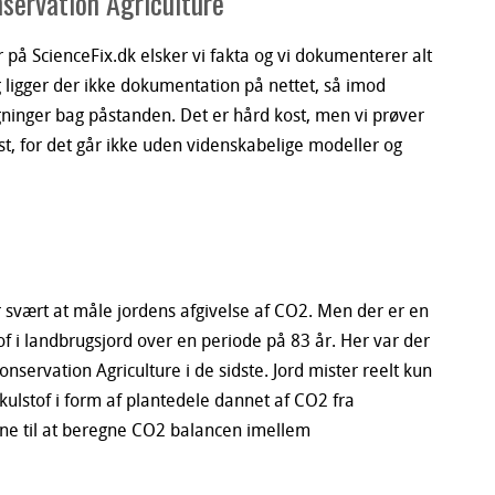
servation Agriculture
r på ScienceFix.dk elsker vi fakta og vi dokumenterer alt
ligger der ikke dokumentation på nettet, så imod
inger bag påstanden. Det er hård kost, men v
i prøver
t, for det går ikke uden videnskabelige modeller og
 svært at måle jordens afgivelse af CO2. Men der er en
of i landbrugsjord over en periode på 83 år. Her var der
Conservation Agriculture i de sidste. Jord mister reelt kun
kulstof i form af plantedele dannet af CO2 fra
ine til at beregne CO2 balancen imellem