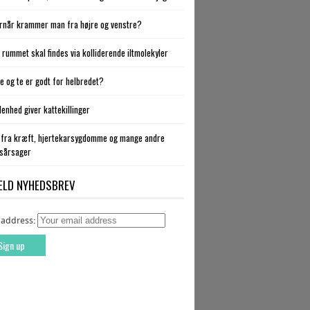
rnår krammer man fra højre og venstre?
 i rummet skal findes via kolliderende iltmolekyler
fe og te er godt for helbredet?
denhed giver kattekillinger
 fra kræft, hjertekarsygdomme og mange andre
sårsager
ELD NYHEDSBREV
 address: