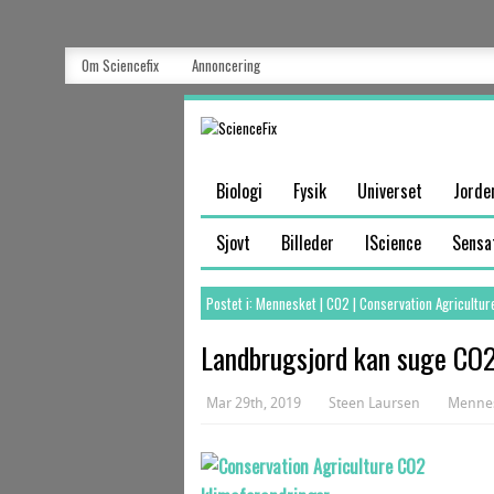
Om Sciencefix
Annoncering
Biologi
Fysik
Universet
Jorde
Sjovt
Billeder
IScience
Sensa
Postet i:
Mennesket
|
CO2
|
Conservation Agricultur
Landbrugsjord kan suge CO
Mar 29th, 2019
Steen Laursen
Menne