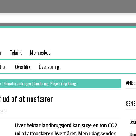
n
Teknik
Mennesket
tion
Overblik
Overspring
ANBE
e
|
Klimaforandringer
|
landbrug
|
Pløjefri dyrkning
2 ud af atmosfæren
SENE
sket
Ast
Hver hektar landbrugsjord kan suge en ton CO2
ud af atmosfæren hvert året. Men i dag sender
Din