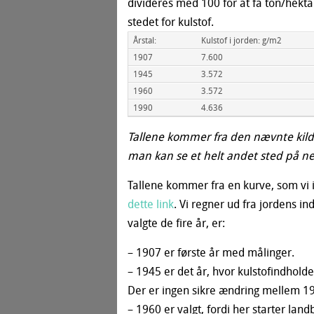
divideres med 100 for at få ton/hektar
stedet for kulstof.
Årstal:
Kulstof i jorden: g/m2
1907
7.600
1945
3.572
1960
3.572
1990
4.636
Tallene kommer fra den nævnte kilde
man kan se et helt andet sted på ne
Tallene kommer fra en kurve, som vi i
dette link
.
Vi regner ud fra jordens ind
valgte de fire år, er:
– 1907 er første år med målinger.
– 1945 er det år, hvor kulstofindhold
Der er ingen sikre ændring mellem 1
– 1960 er valgt, fordi her starter lan