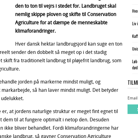
den to ton til vejrs i stedet for. Landbruget skal
Hvo
nemlig skippe ploven og skifte til Conservation
Agriculture for at dæmpe de menneskabte
Liv
klimaforandringer.
Kaf
Hver dansk hektar landbrugsjord kan suge en ton
Uvi
elt sender den dobbelt så meget op i det stadig
 skift fra traditionelt landbrug til pløjefrit landbrug, som
Løb
død
riculture.
TILM
 behandle jorden på markerne mindst muligt, og
 markarbejde, så han laver mindst muligt. Det betyder
 udelukket.
Email
r, at jordens naturlige struktur er meget fint egnet til
et dem til at fungere optimalt i netop den. Desuden
n ikke bliver behandlet. Fordi klimaforandringerne har
t danske landbrug, så gavner Conservation Agriculture