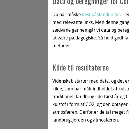
Data og beregninger for Con
Du har måske
læst påstanden før
. He
med relevante links. Men denne gang 
sædvane gennemgår vi data og beregn
at være pædagogiske. Så hold godt fas
metoder.
Kilde til resultaterne
Videnskab starter med data, og det er
kilde, som har målt indholdet af kulst
traditionelt landbrug i de først år og 
kulstof i form af CO2, og den optager 
atmosfæren. Derfor er de tal meget f
landbrugsjorden og atmosfæren.