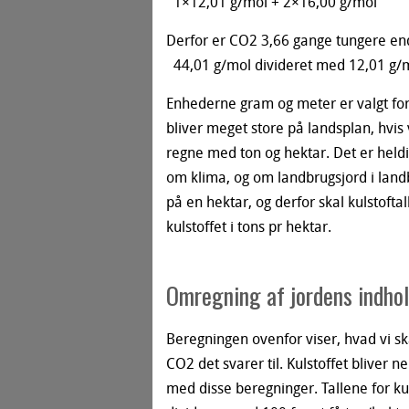
1×12,01 g/mol + 2×16,00 g/mol
Derfor er CO2 3,66 gange tungere end
44,01 g/mol divideret med 12,01 g/
Enhederne gram og meter er valgt for
bliver meget store på landsplan, hvis 
regne med ton og hektar. Det er hel
om klima, og om landbrugsjord i land
på en hektar, og derfor skal kulstofta
kulstoffet i tons pr hektar.
Omregning af jordens indhol
Beregningen ovenfor viser, hvad vi sk
CO2 det svarer til. Kulstoffet bliver ne
med disse beregninger. Tallene for ku