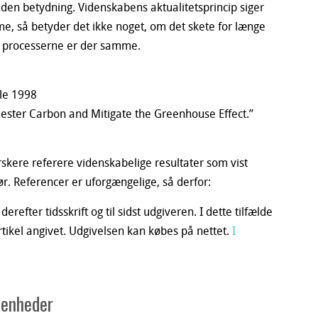
 uden betydning. Videnskabens aktualitetsprincip siger
me, så betyder det ikke noget, om det skete for længe
lot processerne er der samme.
Cole 1998
uester Carbon and Mitigate the Greenhouse Effect.”
rskere referere videnskabelige resultater som vist
ør. Referencer er uforgængelige, så derfor:
 derefter tidsskrift og til sidst udgiveren. I dette tilfælde
artikel angivet. Udgivelsen kan købes på nettet.
I
e enheder