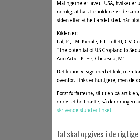
Målingerne er lavet i USA, hvilket er
nemlig, at hvis forholdene er de sam
siden eller et helt andet sted, når b
Kilden er:
Lal, R., J.M. Kimble, R.F. Follett, C.V. 
“The potential of US Cropland to Seq
Ann Arbor Press, Cheæsea, M1
Det kunne vi sige med et link, men fo
ovenfor. Links er hurtigere, men de d
Først forfatterne, så titlen på artiklen,
er det et helt hæfte, så der er ingen 
skrivende stund er linket
.
Tal skal opgives i de rigtig