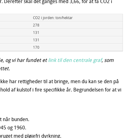
. Derefter skal det ganges med 3,66, for at få CO2 i
CO2 i jorden: ton/hektar
278
131
131
170
, og vi har fundet et
link til den centrale graf
, som
ttet.
kke har rettigheder til at bringe, men du kan se den på
hold af kulstof i fire specifikke år. Begrundelsen for at vi
et når bunden.
945 og 1960.
dbruget med pløjefri dyrkning.