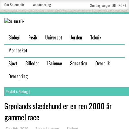
Om Sciencefix
Annoncering
Sunday, August 9th, 2026
Biologi
Fysik
Universet
Jorden
Teknik
Mennesket
Sjovt
Billeder
IScience
Sensation
Overblik
Overspring
Postet i:
Biologi
|
Grønlands slædehund er en ren 2000 år
gammel race
Dec 9th, 2019
Steen Laursen
Biologi