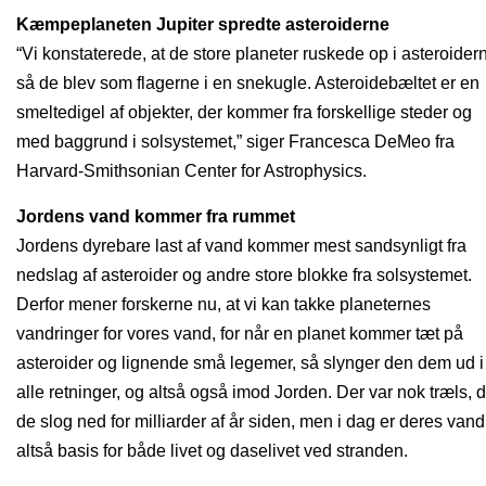
Kæmpeplaneten Jupiter spredte asteroiderne
“Vi konstaterede, at de store planeter ruskede op i asteroider
så de blev som flagerne i en snekugle. Asteroidebæltet er en
smeltedigel af objekter, der kommer fra forskellige steder og
med baggrund i solsystemet,” siger Francesca DeMeo fra
Harvard-Smithsonian Center for Astrophysics.
Jordens vand kommer fra rummet
Jordens dyrebare last af vand kommer mest sandsynligt fra
nedslag af asteroider og andre store blokke fra solsystemet.
Derfor mener forskerne nu, at vi kan takke planeternes
vandringer for vores vand, for når en planet kommer tæt på
asteroider og lignende små legemer, så slynger den dem ud i
alle retninger, og altså også imod Jorden. Der var nok træls, 
de slog ned for milliarder af år siden, men i dag er deres vand
altså basis for både livet og daselivet ved stranden.