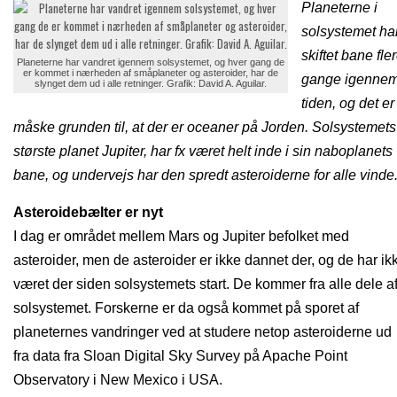
Planeterne i
solsystemet ha
skiftet bane fle
Planeterne har vandret igennem solsystemet, og hver gang de
er kommet i nærheden af småplaneter og asteroider, har de
gange igenne
slynget dem ud i alle retninger. Grafik: David A. Aguilar.
tiden, og det er
måske grunden til, at der er oceaner på Jorden. Solsystemets
største planet Jupiter, har fx været helt inde i sin naboplanets
bane, og undervejs har den spredt asteroiderne for alle vinde
Asteroidebælter er nyt
I dag er området mellem Mars og Jupiter befolket med
asteroider, men de asteroider er ikke dannet der, og de har ik
været der siden solsystemets start. De kommer fra alle dele a
solsystemet. Forskerne er da også kommet på sporet af
planeternes vandringer ved at studere netop asteroiderne ud
fra data fra Sloan Digital Sky Survey på Apache Point
Observatory i New Mexico i USA.