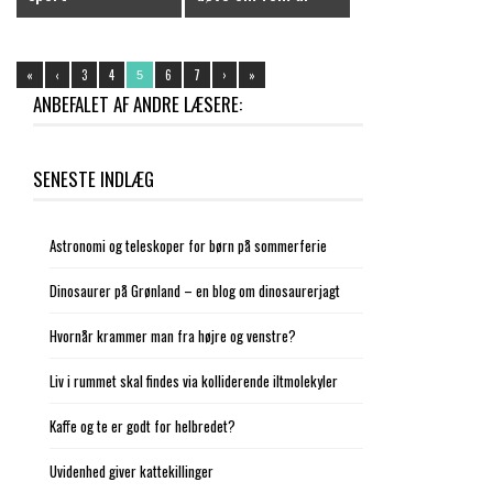
«
‹
3
4
6
7
›
»
5
ANBEFALET AF ANDRE LÆSERE:
SENESTE INDLÆG
Astronomi og teleskoper for børn på sommerferie
Dinosaurer på Grønland – en blog om dinosaurerjagt
Hvornår krammer man fra højre og venstre?
Liv i rummet skal findes via kolliderende iltmolekyler
Kaffe og te er godt for helbredet?
Uvidenhed giver kattekillinger