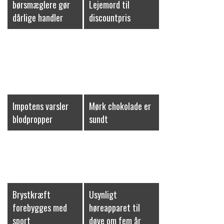
børsmæglere gør
Lejemord til
dårlige handler
discountpris
Impotens varsler
Mørk chokolade er
blodpropper
sundt
Brystkræft
Usynligt
forebygges med
høreapparet til
sport
døve om fem år