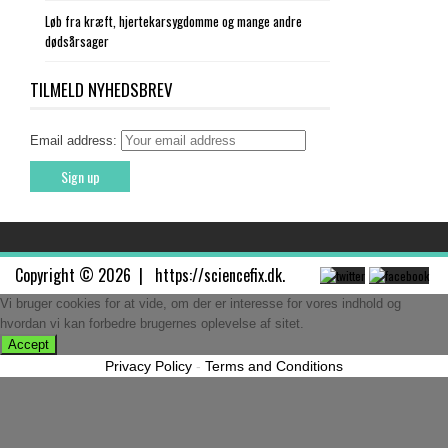
Løb fra kræft, hjertekarsygdomme og mange andre
dødsårsager
TILMELD NYHEDSBREV
Email address:
Copyright © 2026 |
https://sciencefix.dk
.
Vi bruger cookies for at vide, om der er interesse for vores indhold og
hvordan vi kan forbedre brugernes oplevelse af sitet.
Accept
Privacy Policy
-
Terms and Conditions